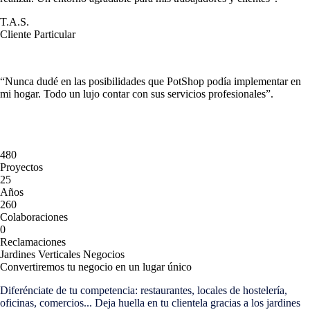
T.A.S.
Cliente Particular
“Nunca dudé en las posibilidades que PotShop podía implementar en
mi hogar. Todo un lujo contar con sus servicios profesionales”.
"Hemos diseñado trabajos para las empresas más importantes del
mundo (Google, IKEA... ) pero también para las personas más
importantes del mundo: tú."
480
Proyectos
25
Años
260
Colaboraciones
0
Reclamaciones
Jardines Verticales Negocios
Convertiremos tu negocio en un lugar único
Diferénciate de tu competencia: restaurantes, locales de hostelería,
oficinas, comercios... Deja huella en tu clientela gracias a los jardines